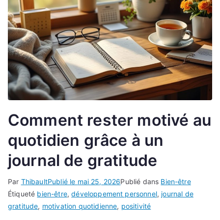
Comment rester motivé au
quotidien grâce à un
journal de gratitude
Par
Thibault
Publié le
mai 25, 2026
Publié dans
Bien-être
Étiqueté
bien-être
,
développement personnel
,
journal de
gratitude
,
motivation quotidienne
,
positivité