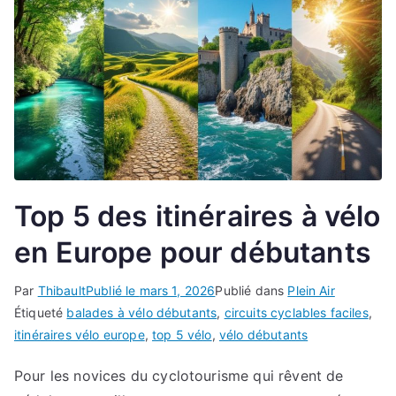
Top 5 des itinéraires à vélo
en Europe pour débutants
Par
Thibault
Publié le
mars 1, 2026
Publié dans
Plein Air
Étiqueté
balades à vélo débutants
,
circuits cyclables faciles
,
itinéraires vélo europe
,
top 5 vélo
,
vélo débutants
Pour les novices du cyclotourisme qui rêvent de