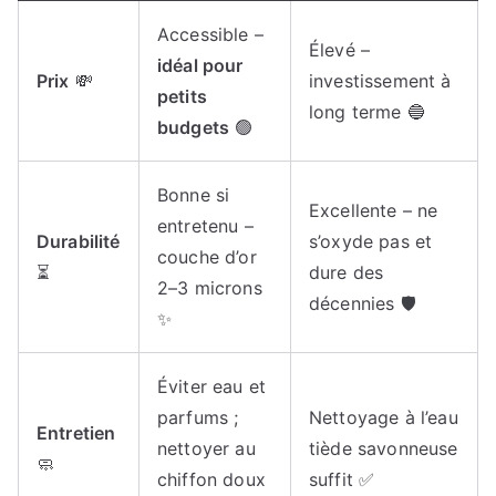
Accessible –
Élevé –
idéal pour
Prix
💸
investissement à
petits
long terme 🔵
budgets
🟢
Bonne si
Excellente – ne
entretenu –
Durabilité
s’oxyde pas et
couche d’or
⏳
dure des
2–3 microns
décennies 🛡️
✨
Éviter eau et
parfums ;
Nettoyage à l’eau
Entretien
nettoyer au
tiède savonneuse
🧼
chiffon doux
suffit ✅