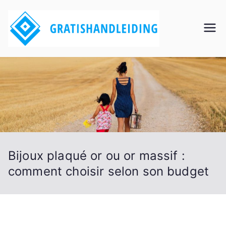
Aller
au
Grati
contenu
shan
dleidi
ng
Bijoux plaqué or ou or massif :
comment choisir selon son budget