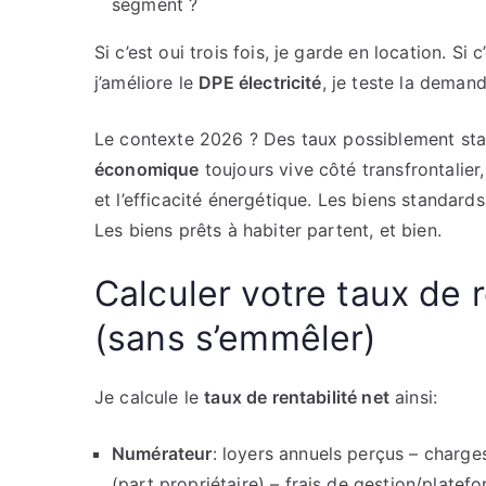
segment ?
Si c’est oui trois fois, je garde en location. Si 
j’améliore le
DPE électricité
, je teste la demand
Le contexte 2026 ? Des taux possiblement st
économique
toujours vive côté transfrontalie
et l’efficacité énergétique. Les biens standar
Les biens prêts à habiter partent, et bien.
Calculer votre taux de r
(sans s’emmêler)
Je calcule le
taux de rentabilité net
ainsi:
Numérateur
: loyers annuels perçus – charg
(part propriétaire) – frais de gestion/platef