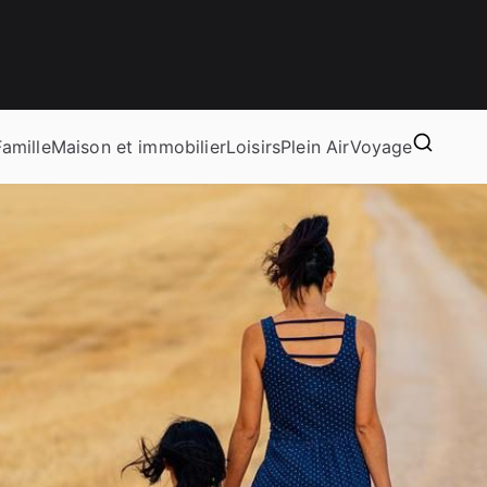
tishandleiding
Famille
Maison et immobilier
Loisirs
Plein Air
Voyage