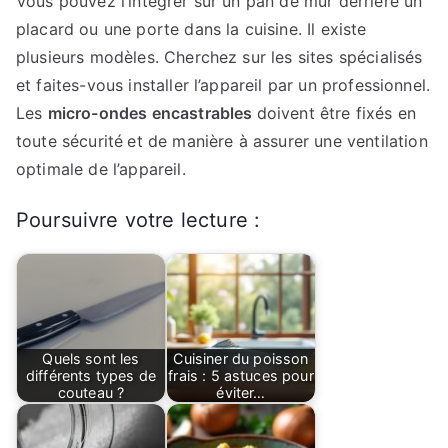
Vous pouvez l’intégrer sur un pan de mur derrière un
placard ou une porte dans la cuisine. Il existe
plusieurs modèles. Cherchez sur les sites spécialisés
et faites-vous installer l’appareil par un professionnel.
Les
micro-ondes encastrables
doivent être fixés en
toute sécurité
et de manière à assurer une ventilation
optimale de l’appareil.
Poursuivre votre lecture :
Quels sont les
Cuisiner du poisson
différents types de
frais : 5 astuces pour
couteau ?
éviter…