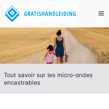
Aller
au
Grati
contenu
shan
dleidi
ng
Tout savoir sur les micro-ondes
encastrables