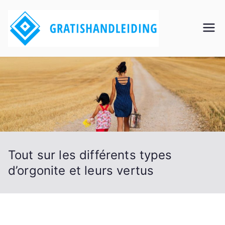
Aller
au
Grati
contenu
shan
dleidi
ng
Tout sur les différents types
d’orgonite et leurs vertus