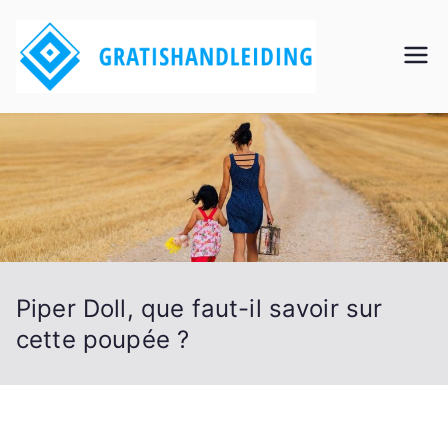
Aller
au
Grati
contenu
shan
dleidi
ng
Piper Doll, que faut-il savoir sur
cette poupée ?